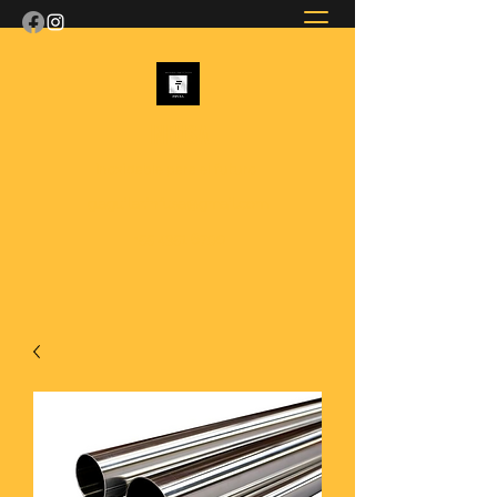
INFUSA
Inoxidable para el futuro
g.aguilar.infusa@gmail.com
•
55 4351 6790